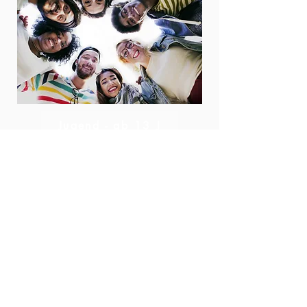
Jugend - ab 13 J
In regelmäßigen Abständen feiern wir
gemeinsam Familiengottesdienst
.
Zudem findet parallel zu den
Gottesdiensten auch immer ein
Kindergottesdienst statt.
Gottesdienst